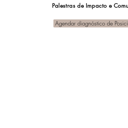
Palestras de Impacto e Com
Agendar diagnóstico de Posi
Aline Kilian | Especialista em Po
Criadora do Método Percepção 
Mentoria de Posicionamento Profi
desejam fortalecer sua autorida
Porto Alegre • RS | Atendimento 