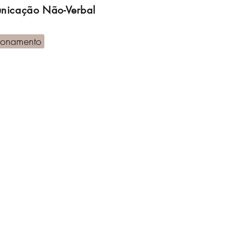
unicação Não-Verbal
cionamento
sicionamento Profissional
Estratégica® (M.P.E.) - Os
4 Ps do Posicionamento Profis
ssional para profissionais em ascensão, transição de car
de.
online para todo o Brasil