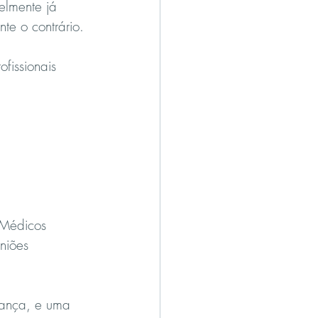
elmente já 
te o contrário.
fissionais 
 Médicos 
niões 
rança, e uma 