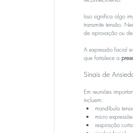
Isso significa algo i
transmite tensão. Ne
de aprovação ou des
A expressão facial e
que fortalece a 
pres
Sinais de Ansie
Em reuniões importa
incluem:
mandíbula tens
micro expressõ
respiração curta