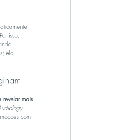
raticamente 
or isso, 
ando 
; ela 
aginam
 revelar mais 
Audiology 
 emoções com 