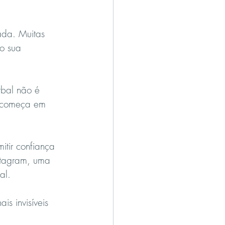
ada. Muitas 
o sua 
rbal não é 
 começa em 
itir confiança 
stagram, uma 
al.
s invisíveis 