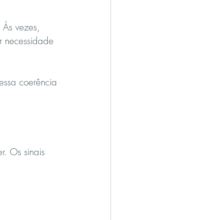
. Às vezes, 
ir necessidade 
 essa coerência 
. Os sinais 