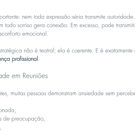
mportante: nem toda expressão séria transmite autoridade
m todo sorriso gera conexão. Em excesso, pode transmit
conforto emocional.
stratégica não é teatral; ela é coerente. E é exatamente
ença profissional
.
dade em Reuniões
ntes, muitas pessoas demonstram ansiedade sem perceber
ionada,
es de preocupação,
,