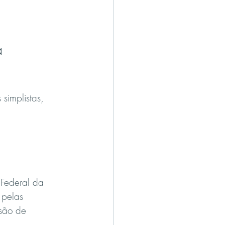
a 
simplistas, 
Federal da 
 pelas 
são de 