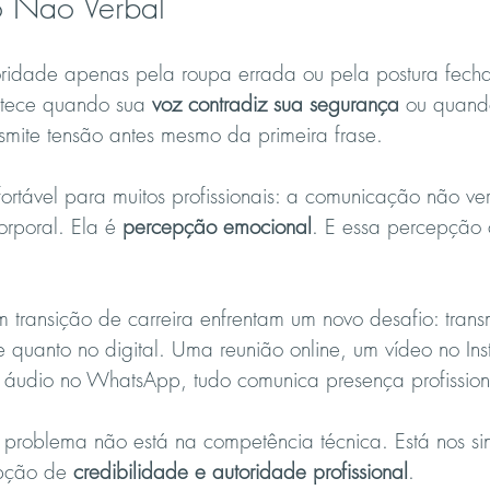
 Não Verbal
ridade apenas pela roupa errada ou pela postura fech
tece quando sua 
voz contradiz sua segurança
 ou quand
nsmite tensão antes mesmo da primeira frase.
rtável para muitos profissionais: a comunicação não ve
rporal. Ela é 
percepção emocional
. E essa percepção
m transição de carreira enfrentam um novo desafio: transm
e quanto no digital. Uma reunião online, um vídeo no In
m áudio no WhatsApp, tudo comunica presença profission
 problema não está na competência técnica. Está nos sinai
pção de 
credibilidade e autoridade profissional
.