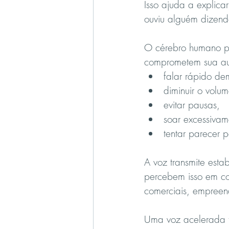
Isso ajuda a explica
ouviu alguém dizend
O cérebro humano per
comprometem sua aut
falar rápido de
diminuir o volum
evitar pausas,
soar excessivam
tentar parecer p
A voz transmite esta
percebem isso em co
comerciais, empreen
Uma voz acelerada t