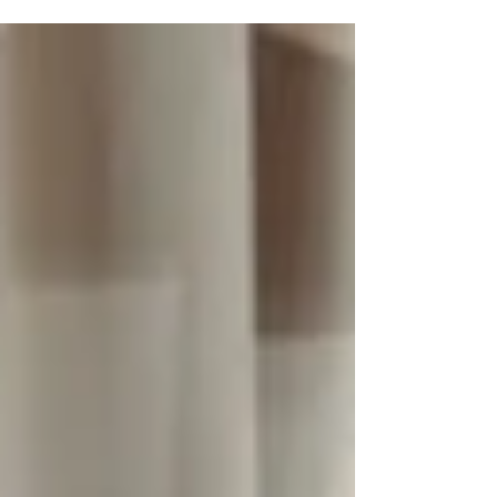
profissional influencia oportunidades,
confiança e reconhecimento.